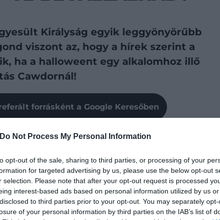
 Egyesült Királyság egyik leggyönyörűbb
ond viszont az, hogy a hírek szerint a
ik, ha a halloweent egy alkalomhoz illő
ztás Cawdornál!
referált forrásként a Google Keresőben
Do Not Process My Personal Information
tó Cawdor mesébe illő települése viszont nem csak a
 Shakespeare
Machbet
darabjából ismerhetik. Emellett
to opt-out of the sale, sharing to third parties, or processing of your per
t kastélyban éldegél az Angliában jól ismert „Kék Hölgy”
formation for targeted advertising by us, please use the below opt-out s
r selection. Please note that after your opt-out request is processed y
eing interest-based ads based on personal information utilized by us or
disclosed to third parties prior to your opt-out. You may separately opt-
losure of your personal information by third parties on the IAB’s list of