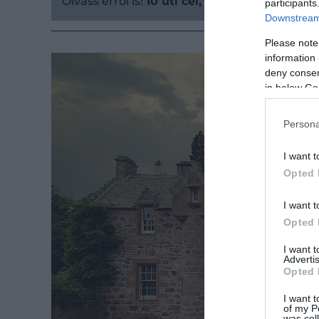
Olvass erről is!
10 úti cél, amit „rejtett ki
participants
Downstream 
Please note
information 
deny consent
in below Go
Persona
I want t
Opted 
I want t
Opted 
I want 
Advertis
Opted 
I want t
of my P
was col