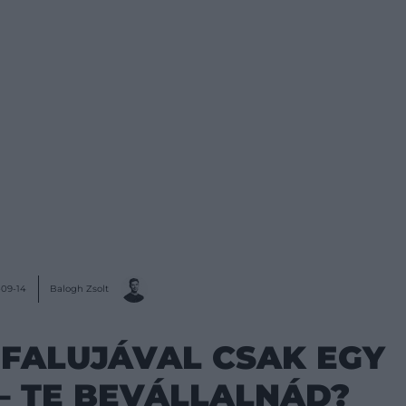
Balogh Zsolt
09-14
 FALUJÁVAL CSAK EGY
– TE BEVÁLLALNÁD?