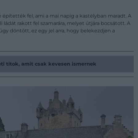
é építették fel, ami a mai napig a kastélyban maradt. A
i ládát rakott fel szamarára, melyet útjára bocsátott. A
gy döntött, ez egy jel arra, hogy belekezdjen a
zeti titok, amit csak kevesen ismernek