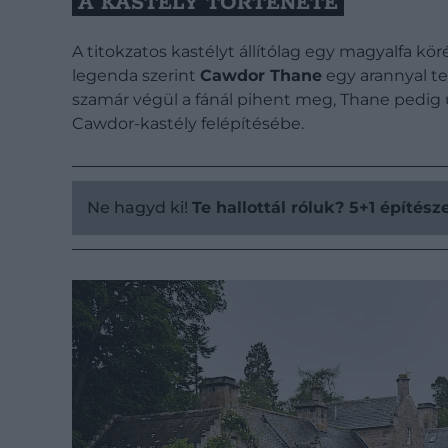
A KASTÉLY TÖRTÉNETE
A titokzatos kastélyt állítólag egy magyalfa kör
legenda szerint
Cawdor Thane
egy arannyal tel
szamár végül a fánál pihent meg, Thane pedig ú
Cawdor-kastély felépítésébe.
Ne hagyd ki!
Te hallottál róluk? 5+1 építés