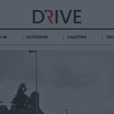
-IN
OUTDOOR
GASZTRO
TE