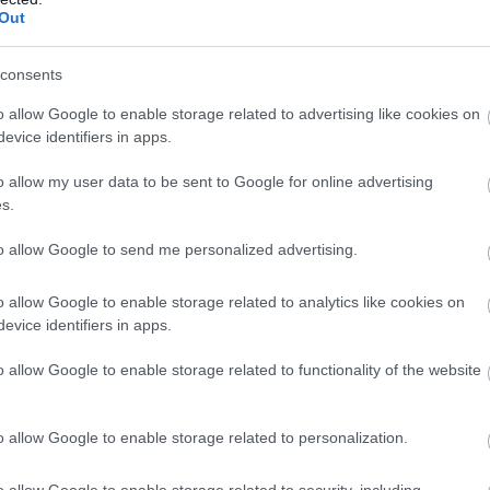
Out
consents
o allow Google to enable storage related to advertising like cookies on
evice identifiers in apps.
o allow my user data to be sent to Google for online advertising
s.
to allow Google to send me personalized advertising.
o allow Google to enable storage related to analytics like cookies on
evice identifiers in apps.
o allow Google to enable storage related to functionality of the website
 as Macbeth’s Castle, the location of his infamous
e of Cawdor. Alas, this castle was built well after the
o allow Google to enable storage related to personalization.
 but truer tale is connected to it. William Calder,
tify the area. He loaded up his donkey with gold, said
o allow Google to enable storage related to security, including