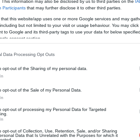
ncsnek" emlegetnek, pedig már rég nem az
. This information may also be disclosed by us to third parties on the
IA
Participants
that may further disclose it to other third parties.
 that this website/app uses one or more Google services and may gath
including but not limited to your visit or usage behaviour. You may click 
 to Google and its third-party tags to use your data for below specifi
ogle consent section.
l Data Processing Opt Outs
o opt-out of the Sharing of my personal data.
In
o opt-out of the Sale of my Personal Data.
In
to opt-out of processing my Personal Data for Targeted
ing.
In
o opt-out of Collection, Use, Retention, Sale, and/or Sharing
ersonal Data that Is Unrelated with the Purposes for which it
lected.