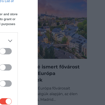
B’s List of
er and store
to grant or
ed purposes
Ezt a kevésbé ismert fővárost
választották Európa
legszebbjének
Egy friss kutatás Európa fővárosait
rangsorolta szépségük alapján, az élen
pedig nem Párizs, Madrid…