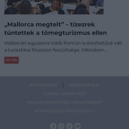
„Mallorca megtelt” – tízezrek
tüntettek a tömegturizmus ellen
Mallorcán egyszerre több fronton is érezhetővé vált
a turisztikai főszezon feszültsége. Miközben…
ÚTI CÉL
IMPRESSZUM
MÉDIAAJÁNLÓ
COOKIE SZABÁLYZAT
AKADÁLYMENTESSÉGI NYILATKOZAT
ADATKEZELÉSI TÁJÉKOZTATÓ