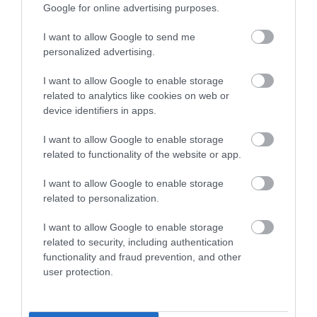
Google for online advertising purposes.
sétálhatnak – ezzel akarják megakadályozni, hogy a
partot övező sűrű erdőt újra tönkretegyék a
I want to allow Google to send me
turisták.
personalized advertising.
I want to allow Google to enable storage
related to analytics like cookies on web or
device identifiers in apps.
I want to allow Google to enable storage
related to functionality of the website or app.
I want to allow Google to enable storage
related to personalization.
I want to allow Google to enable storage
related to security, including authentication
functionality and fraud prevention, and other
user protection.
Fotó: Getty Images
RÖVIDEN