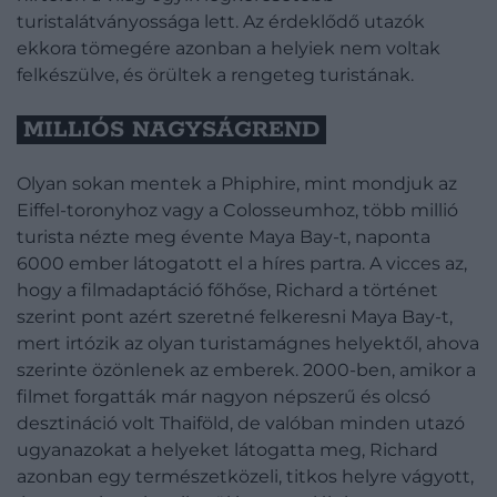
turistalátványossága lett. Az érdeklődő utazók
ekkora tömegére azonban a helyiek nem voltak
felkészülve, és örültek a rengeteg turistának.
MILLIÓS NAGYSÁGREND
Olyan sokan mentek a Phiphire, mint mondjuk az
Eiffel-toronyhoz vagy a Colosseumhoz, több millió
turista nézte meg évente Maya Bay-t, naponta
6000 ember látogatott el a híres partra. A vicces az,
hogy a filmadaptáció főhőse, Richard a történet
szerint pont azért szeretné felkeresni Maya Bay-t,
mert irtózik az olyan turistamágnes helyektől, ahova
szerinte özönlenek az emberek. 2000-ben, amikor a
filmet forgatták már nagyon népszerű és olcsó
desztináció volt Thaiföld, de valóban minden utazó
ugyanazokat a helyeket látogatta meg, Richard
azonban egy természetközeli, titkos helyre vágyott,