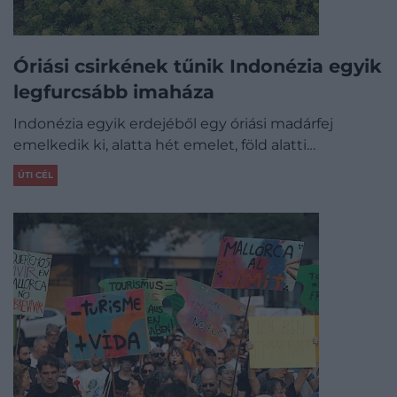
Óriási csirkének tűnik Indonézia egyik
legfurcsább imaháza
Indonézia egyik erdejéből egy óriási madárfej
emelkedik ki, alatta hét emelet, föld alatti…
ÚTI CÉL