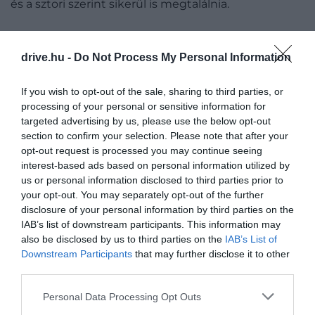
és a sztori szerint sikerül is megtalálnia.
A tömeg ára
drive.hu -
Do Not Process My Personal Information
2018-ban (pont a koronavírus első hullámai előtti
If you wish to opt-out of the sale, sharing to third parties, or
szezonban) azonban már tarthatatlanná vált a
processing of your personal or sensitive information for
helyzet: a szeméthegyek, az eltűnő szárazföldi és vízi
targeted advertising by us, please use the below opt-out
vadállatok és a kihalt korallok miatt a thai kormány
section to confirm your selection. Please note that after your
úgy döntött, lezárja a partszakaszt és hagyja
opt-out request is processed you may continue seeing
interest-based ads based on personal information utilized by
regenerálódni.
us or personal information disclosed to third parties prior to
your opt-out. You may separately opt-out of the further
A korallok 90%-a elpusztult a rosszul lehorgonyzott
disclosure of your personal information by third parties on the
hajók és a strandolók naptejéből kioldódó
IAB’s list of downstream participants. This information may
kemikáliák miatt.
also be disclosed by us to third parties on the
IAB’s List of
Downstream Participants
that may further disclose it to other
Nem volt könnyű döntés, hiszen a thai turizmust
third parties.
bevételét ez a lépés nagyon lecsökkentette, 2018-
Please note that this website/app uses one or more Google
ban – amikor még utoljára látogatható volt az öböl –
Personal Data Processing Opt Outs
services and may gather and store information including but
kb. 4, 5 milliárd forintnak megfelelő éves bevételt