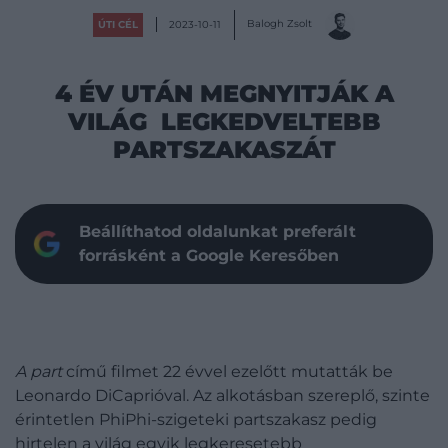
Balogh Zsolt
ÚTI CÉL
2023-10-11
4 ÉV UTÁN MEGNYITJÁK A
VILÁG LEGKEDVELTEBB
PARTSZAKASZÁT
Beállíthatod oldalunkat preferált
forrásként a Google Keresőben
A part
című filmet 22 évvel ezelőtt mutatták be
Leonardo DiCaprióval. Az alkotásban szereplő, szinte
érintetlen PhiPhi-szigeteki partszakasz pedig
hirtelen a világ egyik legkeresetebb