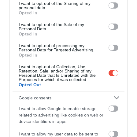
not limited to your visit or usage behaviour. You may click to
I want to opt-out of the Sharing of my
hozott csak ez az egyetlen látványosság a
personal data.
grant or deny consent to Google and its third-party tags to
Opted In
lakosságnak. Először csak egy évre akarták lezárni a
use your data for below specified purposes in below Google
területet, majd meghosszabbították plusz egy
consent section.
I want to opt-out of the Sale of my
évvel, és akkor beütött a világjárvány, így pedig már
Personal Data.
Opted In
4 évig gyógyulhatott a terület. A lezárást követő 6
hónapban visszaszoktak a cápák, a
I want to opt-out of processing my
Personal Data for Targeted Advertising.
természetvédőknek pedig sikerül 30 000
Opted In
koralldarabot újraéleszteni, ráadásul egy ritka rákféle
is visszatért az öbölbe, amiből 10 éve egy példányt
I want to opt-out of Collection, Use,
Retention, Sale, and/or Sharing of my
sem láttak már a helyiek.
Personal Data that Is Unrelated with the
Purposes for which it was collected.
Opted Out
Nyitvatartás
Google consents
Az öblöt csak 10-16 óra között lehet majd látogatni,
I want to allow Google to enable storage
egyórás idősávokban és csak utazázási irodákon
related to advertising like cookies on web or
device identifiers in apps.
keresztül foglalt időpontokban. Egyszerre
mindössze 375 ember lehet csak a partszakaszon, és
I want to allow my user data to be sent to
ők is a nem régen megépített sétányon