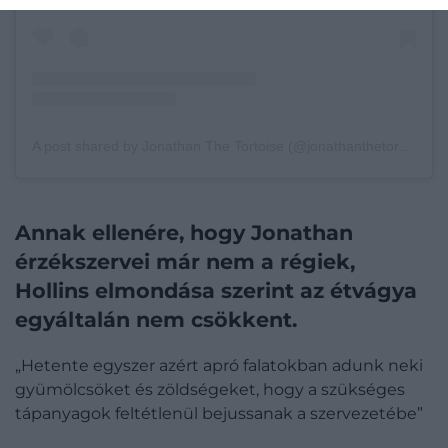
A post shared by Jonathan The Tortoise (@jonathanthetortoise)
Annak ellenére, hogy Jonathan
érzékszervei már nem a régiek,
Hollins elmondása szerint az étvágya
egyáltalán nem csökkent.
„Hetente egyszer azért apró falatokban adunk neki
gyümölcsöket és zöldségeket, hogy a szükséges
tápanyagok feltétlenül bejussanak a szervezetébe”