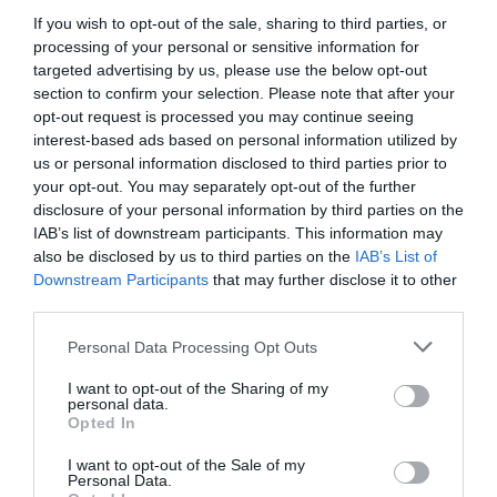
amit persze mindannyian izgatottan
If you wish to opt-out of the sale, sharing to third parties, or
processing of your personal or sensitive information for
várunk”
targeted advertising by us, please use the below opt-out
section to confirm your selection. Please note that after your
– mondta
Joe Hollins
, a teknős állatorvosa a
opt-out request is processed you may continue seeing
Guiness Rekordoknak.
interest-based ads based on personal information utilized by
us or personal information disclosed to third parties prior to
your opt-out. You may separately opt-out of the further
disclosure of your personal information by third parties on the
Izgalmas az élet az állatvilágban:
11 év
IAB’s list of downstream participants. This information may
kalandozás után, karácsony előtt tért haza
also be disclosed by us to third parties on the
IAB’s List of
Downstream Participants
that may further disclose it to other
egy házi macska
third parties.
Please note that this website/app uses one or more Google
Personal Data Processing Opt Outs
services and may gather and store information including but
Jonathan the tortoise is the world's oldest living
not limited to your visit or usage behaviour. You may click to
I want to opt-out of the Sharing of my
animal and is celebrating his 191st birthday ????️
personal data.
grant or deny consent to Google and its third-party tags to
Opted In
use your data for below specified purposes in below Google
He lives on the remote island of St. Helena in the
consent section.
I want to opt-out of the Sale of my
Personal Data.
Atlantic Ocean and has been photographed on the