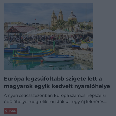
Európa legzsúfoltabb szigete lett a
magyarok egyik kedvelt nyaralóhelye
A nyári csúcsszezonban Európa számos népszerű
üdülőhelye megtelik turistákkal, egy új felmérés…
ÚTI CÉL