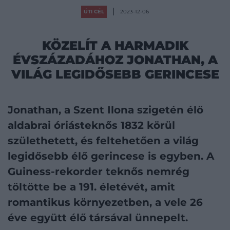
ÚTI CÉL
2023-12-06
KÖZELÍT A HARMADIK
ÉVSZÁZADÁHOZ JONATHAN, A
VILÁG LEGIDŐSEBB GERINCESE
Jonathan, a Szent Ilona szigetén élő
aldabrai óriásteknős 1832 körül
születhetett, és feltehetően a világ
legidősebb élő gerincese is egyben. A
Guiness-rekorder teknős nemrég
töltötte be a 191. életévét, amit
romantikus környezetben, a vele 26
éve együtt élő társával ünnepelt.