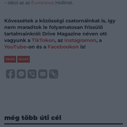
– idézi az az
Euronews
Hollinst.
Kövessétek a közösségi csatornáinkat is, így
nem maradtok le folyamatosan frissülő
tartalmainkról: Drive Magazine néven ott
vagyunk a
TikTokon
, az
Instagramon
, a
YouTube
-on és a
Facebookon
is!
VILÁG
ÁLLAT
még több úti cél