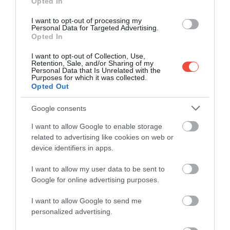
Opted In
island since 1882.
pic.twitter.com/XCltA6XZbJ
— Guinness World Records (@GWR)
November 30,
I want to opt-out of processing my
Personal Data for Targeted Advertising.
2023
Opted In
Az élet egyedül nem olyan könnyű, amire az 1980-as
I want to opt-out of Collection, Use,
Retention, Sale, and/or Sharing of my
években Jonathan is rájött, ugyanis a helyiek szerint
Personal Data that Is Unrelated with the
a magánytól ingerlékennyé vált akkoriban.
Purposes for which it was collected.
Opted Out
Szerencsére a probléma azóta megoldódott: közel
harminc éve Frederica (akiről kiderült, hogy nem is
Google consents
nőstény) társaságát élvezi.
I want to allow Google to enable storage
related to advertising like cookies on web or
Emellett Emma és Fred személyében
device identifiers in apps.
barátokra is talált, így ők biztosan
I want to allow my user data to be sent to
felkerültek a szülinapi vendéglistára.
Google for online advertising purposes.
I want to allow Google to send me
personalized advertising.
Ezt olvastad már?
Munkába indult, de egy 600