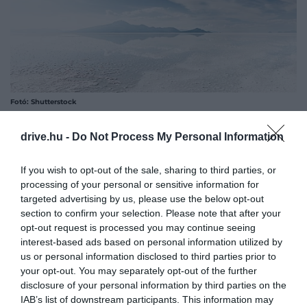
Fotó: Shutterstock
A JEGES KRÁTER – MOUNT EREBUS,
drive.hu -
Do Not Process My Personal Information
ANTARKTISZ
If you wish to opt-out of the sale, sharing to third parties, or
Új-Zélandi territórium ez a csodálatos hely az
processing of your personal or sensitive information for
Antarktiszon: a Mount Erebus a maga 3794
targeted advertising by us, please use the below opt-out
section to confirm your selection. Please note that after your
méterével az Antarktisz második legmagasabb
opt-out request is processed you may continue seeing
vulkánja, nem mellesleg aktív is, egy hatalmas
interest-based ads based on personal information utilized by
kráterrel. Ez a világ egyik leghidegebb helye, így
us or personal information disclosed to third parties prior to
amikor itt kitör a vulkán, a jég a forró lávával
your opt-out. You may separately opt-out of the further
találkozik, a hideg miatt pedig hamar meg is köt a
disclosure of your personal information by third parties on the
folyékony kőzet.
IAB’s list of downstream participants. This information may