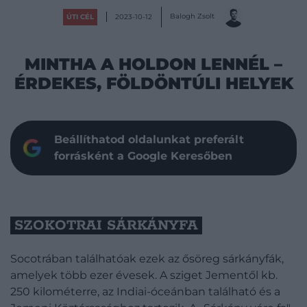
Balogh Zsolt
ÚTI CÉL
2023-10-12
MINTHA A HOLDON LENNÉL –
ÉRDEKES, FÖLDÖNTÚLI HELYEK
Beállíthatod oldalunkat preferált
forrásként a Google Keresőben
SZOKOTRAI SÁRKÁNYFA
Socotrában találhatóak ezek az ősöreg sárkányfák,
amelyek több ezer évesek. A sziget Jementől kb.
250 kilométerre, az Indiai-óceánban található és a