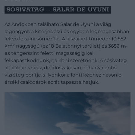
SÓSIVATAG – SALAR DE UYUNI
Az Andokban található Salar de Uyuni a világ
legnagyobb kiterjedésű és egyben legmagasabban
fekvő felszíni sómezője. A kiszáradt tómeder 10 582
km² nagyságú (ez 18 Balatonnyi terület) és 3656 m-
es tengerszint feletti magasságig kell
felkapaszkodnunk, ha látni szeretnénk. A sósivatag
általában száraz, de időszakosan néhány centis
vízréteg borítja, s ilyenkor a fenti képhez hasonló
érzéki csalódások sorát tapasztalhatjuk.