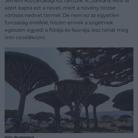
Jemeni Köztársasághoz tartozik. A „Sárkány vére fa"
azért kapta ezt a nevet, mert a növény törzse
vöröses nedvet termel. De nem ez az egyetlen
furcsaság errefelé, hiszen ennek a szigetnek
egészen egyedi a flórája és faunája, lesz tehát még
min csodálkozni.
Fotó: Shutterstock