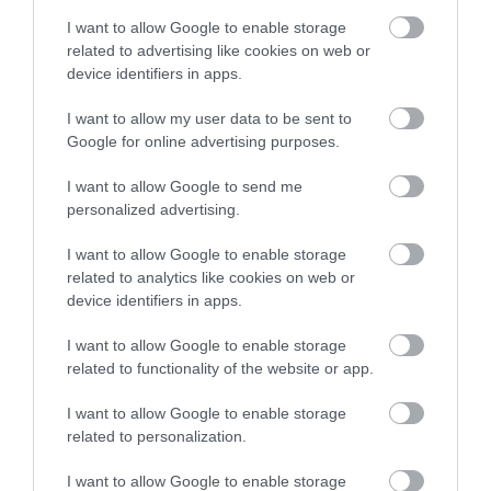
mauritániai részén találhatók, Ouadane közelében.
I want to allow Google to enable storage
A 40 kilométer átmérőjű képződményt a „Szahara
related to advertising like cookies on web or
szemének" is nevezik, és még az űrből is jól látszik.
device identifiers in apps.
Koncentrikus gyűrűi a mai napig zavarba ejtik a
tudósokat, a geológusok között napjainkban is vita
I want to allow my user data to be sent to
van a kialakulásáról.
Google for online advertising purposes.
I want to allow Google to send me
personalized advertising.
I want to allow Google to enable storage
related to analytics like cookies on web or
device identifiers in apps.
I want to allow Google to enable storage
related to functionality of the website or app.
I want to allow Google to enable storage
related to personalization.
Fotó: Shutterstock
HOLDI VAGY INKÁBB MARSI? –
I want to allow Google to enable storage