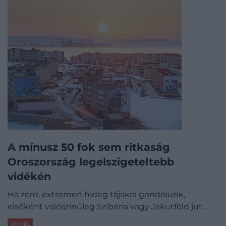
A mínusz 50 fok sem ritkaság
Oroszország legelszigeteltebb
vidékén
Ha zord, extrémen hideg tájakra gondolunk,
elsőként valószínűleg Szibéria vagy Jakutföld jut…
ÚTI CÉL