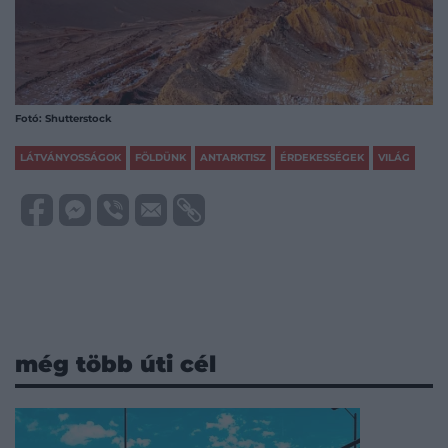
Fotó: Shutterstock
LÁTVÁNYOSSÁGOK
FÖLDÜNK
ANTARKTISZ
ÉRDEKESSÉGEK
VILÁG
még több úti cél