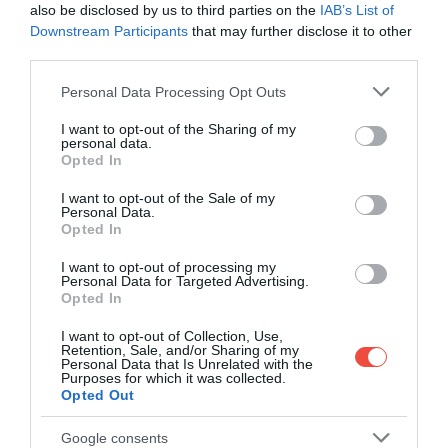
also be disclosed by us to third parties on the
IAB’s List of
Downstream Participants
that may further disclose it to other
third parties.
Please note that this website/app uses one or more Google
Personal Data Processing Opt Outs
services and may gather and store information including but
not limited to your visit or usage behaviour. You may click to
I want to opt-out of the Sharing of my
personal data.
grant or deny consent to Google and its third-party tags to
Opted In
use your data for below specified purposes in below Google
consent section.
I want to opt-out of the Sale of my
Personal Data.
Opted In
I want to opt-out of processing my
Personal Data for Targeted Advertising.
Opted In
Fotó: Shutterstock
I want to opt-out of Collection, Use,
A FURCSA CSIGA – A RICHAT-
Retention, Sale, and/or Sharing of my
Personal Data that Is Unrelated with the
KÉPZŐDMÉNY, MAURITÁNIA
Purposes for which it was collected.
Opted Out
Ezek a szép, színes, természetes körök a Szahara
Google consents