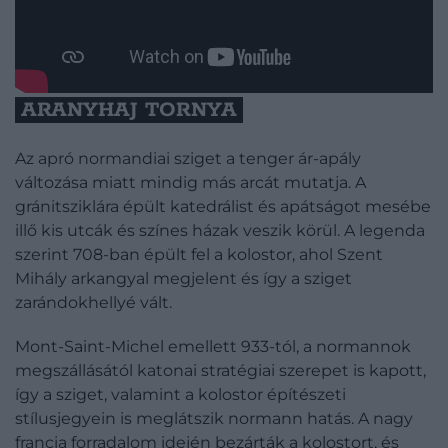
ARANYHAJ TORNYA
Az apró normandiai sziget a tenger ár-apály
változása miatt mindig más arcát mutatja. A
gránitsziklára épült katedrálist és apátságot mesébe
illő kis utcák és színes házak veszik körül. A legenda
szerint 708-ban épült fel a kolostor, ahol Szent
Mihály arkangyal megjelent és így a sziget
zarándokhellyé vált.
Mont-Saint-Michel emellett 933-tól, a normannok
megszállásától katonai stratégiai szerepet is kapott,
így a sziget, valamint a kolostor építészeti
stílusjegyein is meglátszik normann hatás. A nagy
francia forradalom idején bezárták a kolostort, és