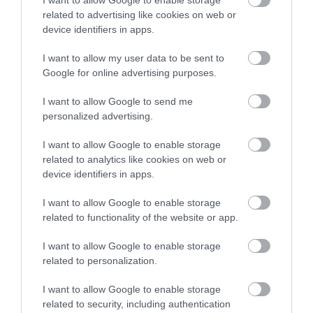
varacskos disznóval is, tehát az
Oroszlánkirály
egész
related to advertising like cookies on web or
„szereplőgárdája" felvonulhat a szemünk előtt, és
device identifiers in apps.
naplementében tényleg olyanok a fények és
I want to allow my user data to be sent to
sziluettek, mint a Disney-mesében.
Google for online advertising purposes.
I want to allow Google to send me
personalized advertising.
I want to allow Google to enable storage
related to analytics like cookies on web or
device identifiers in apps.
I want to allow Google to enable storage
related to functionality of the website or app.
I want to allow Google to enable storage
related to personalization.
Shutterstock
I want to allow Google to enable storage
related to security, including authentication
A RÉGI OROSZLÁNKIRÁLY