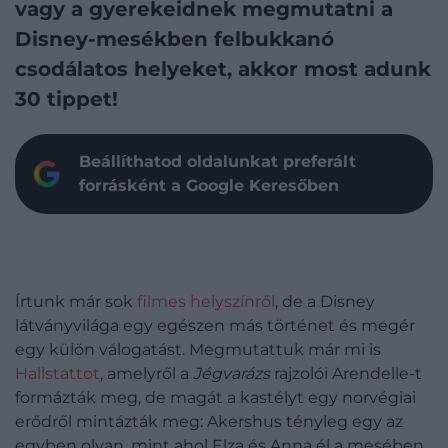
vagy a gyerekeidnek megmutatni a
Disney-mesékben felbukkanó
csodálatos helyeket, akkor most adunk
30 tippet!
Beállíthatod oldalunkat preferált
forrásként a Google Keresőben
Írtunk már sok
filmes helyszínről
, de a Disney
látványvilága egy egészen más történet és megér
egy külön válogatást. Megmutattuk már mi is
Hallstattot
, amelyről a
Jégvarázs
rajzolói Arendelle-t
formázták meg, de magát a kastélyt egy norvégiai
erődről mintázták meg: Akershus tényleg egy az
egyben olyan, mint ahol Elza és Anna él a mesében.