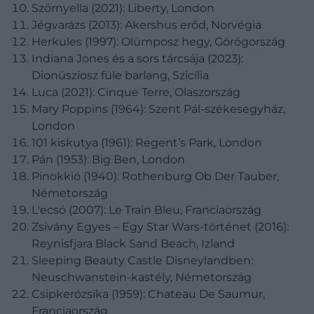
Szörnyella (2021): Liberty, London
Jégvarázs (2013): Akershus erőd, Norvégia
Herkules (1997): Olümposz hegy, Görögország
Indiana Jones és a sors tárcsája (2023):
Dionüsziosz füle barlang, Szicília
Luca (2021): Cinque Terre, Olaszország
Mary Poppins (1964): Szent Pál-székesegyház,
London
101 kiskutya (1961): Regent’s Park, London
Pán (1953): Big Ben, London
Pinokkió (1940): Rothenburg Ob Der Tauber,
Németország
L'ecsó (2007): Le Train Bleu, Franciaország
Zsivány Egyes – Egy Star Wars-történet (2016):
Reynisfjara Black Sand Beach, Izland
Sleeping Beauty Castle Disneylandben:
Neuschwanstein-kastély, Németország
Csipkerózsika (1959): Chateau De Saumur,
Franciaország