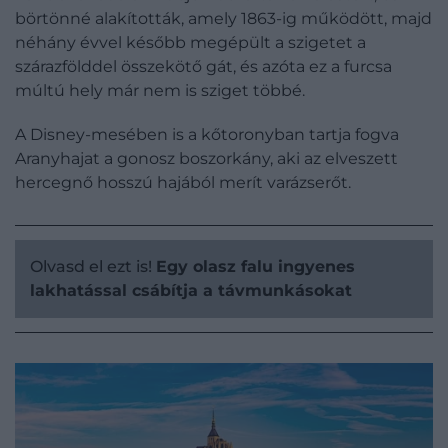
börtönné alakították, amely 1863-ig működött, majd
néhány évvel később megépült a szigetet a
szárazfölddel összekötő gát, és azóta ez a furcsa
múltú hely már nem is sziget többé.
A Disney-mesében is a kőtoronyban tartja fogva
Aranyhajat a gonosz boszorkány, aki az elveszett
hercegnő hosszú hajából merít varázserőt.
Olvasd el ezt is!
Egy olasz falu ingyenes
lakhatással csábítja a távmunkásokat