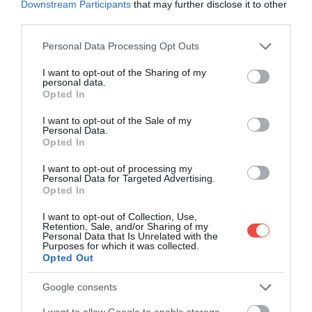
Downstream Participants
that may further disclose it to other
third parties.
Please note that this website/app uses one or more Google
Personal Data Processing Opt Outs
services and may gather and store information including but
not limited to your visit or usage behaviour. You may click to
I want to opt-out of the Sharing of my
personal data.
grant or deny consent to Google and its third-party tags to
AFRIKA VADONJA MEGUNHATATLAN
Opted In
use your data for below specified purposes in below Google
consent section.
I want to opt-out of the Sale of my
A kenyai Masai Mara Nemzeti Rezervátumot
Personal Data.
imádják a turisták, hiszen a természetfilmekben
Opted In
látható, képeslapra illő szavannát találhatjuk ott, és a
I want to opt-out of processing my
rezervátum dolgozóinak hála a veszélyeztetett fajok
Personal Data for Targeted Advertising.
Opted In
is biztonságban élhetnek a területen.
I want to opt-out of Collection, Use,
Ami talán meglepő, hogy sok itt élő állatfaj vegyes
Retention, Sale, and/or Sharing of my
Personal Data that Is Unrelated with the
csordákban vonul. A Marában – ahogy a helyiek is
Purposes for which it was collected.
nevezik – rengeteg oroszlán, gepárd, leopárd,
Opted Out
elefánt, zebra, kafferbivaly, víziló, antilop- és
Google consents
gazellaféle él, de nagy eséllyel találkozhatunk egy
szafari alatt páviánokkal, hiénákkal, zsiráffal és
I want to allow Google to enable storage