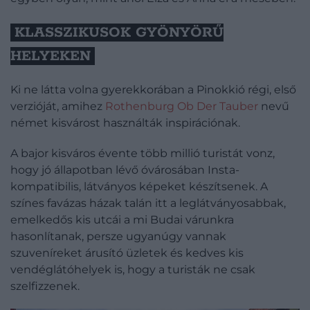
KLASSZIKUSOK GYÖNYÖRŰ
HELYEKEN
Ki ne látta volna gyerekkorában a Pinokkió régi, első
verzióját, amihez
Rothenburg Ob Der Tauber
nevű
német kisvárost használták inspirációnak.
A bajor kisváros évente több millió turistát vonz,
hogy jó állapotban lévő óvárosában Insta-
kompatibilis, látványos képeket készítsenek. A
színes favázas házak talán itt a leglátványosabbak,
emelkedős kis utcái a mi Budai várunkra
hasonlítanak, persze ugyanúgy vannak
szuveníreket árusító üzletek és kedves kis
vendéglátóhelyek is, hogy a turisták ne csak
szelfizzenek.