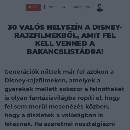
Balogh Zsolt
ÚTI CÉL
2023-09-24
30 VALÓS HELYSZÍN A DISNEY-
RAJZFILMEKBŐL, AMIT FEL
KELL VENNED A
BAKANCSLISTÁDRA!
Generációk nőttek már fel azokon a
Disney-rajzfilmeken, amelyek a
gyerekek mellett sokszor a felnőtteket
is olyan fantáziavilágba repíti el, hogy
fel sem merül mesenézés közben,
hogy a díszletek a valóságban is
léteznek. Ha szeretnél nosztalgiázni