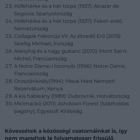
Hófehérke és a hét törpe (1937): Alcazar de
Segovia, Spanyolország
Hófehérke és a hét törpe (1937): Feket-erdő,
Németország
Csillagok háborúja VII: Az ébredő Erő (2015):
Skellig Michael, Írország
Aranyhaj és a nagy gubanc (2010): Mont Saint-
Michel, Franciaország
A Notre Dame-i toronyőr (1996): Notre-Dame,
Franciaország
Oroszlánkirály(1994): Masai Mara Nemzeti
Rezervátum, Kenya
A kis hableány (1989): Dubrovnik, Horvátország
Micimackó (2011): Ashdown Forest (Százholdas
pagony), Egyesült Királyság
Kövessétek a közösségi csatornáinkat is, így
nem maradtok le folyamatosan frissülő