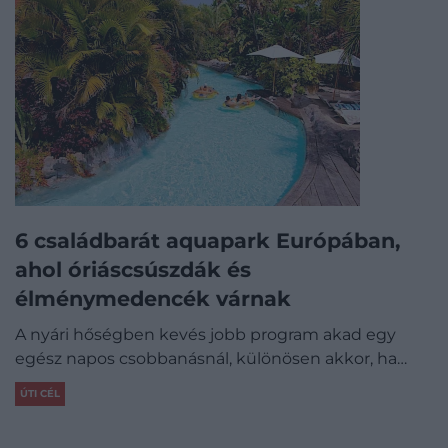
6 családbarát aquapark Európában,
ahol óriáscsúszdák és
élménymedencék várnak
A nyári hőségben kevés jobb program akad egy
egész napos csobbanásnál, különösen akkor, ha…
ÚTI CÉL