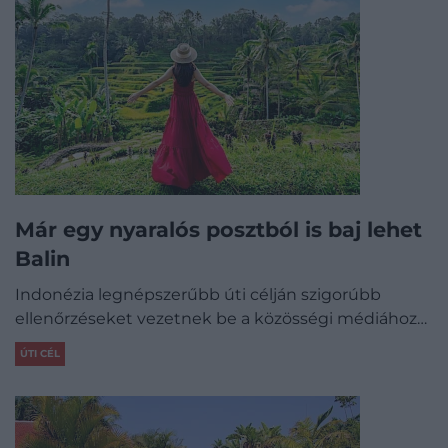
Már egy nyaralós posztból is baj lehet
Balin
Indonézia legnépszerűbb úti célján szigorúbb
ellenőrzéseket vezetnek be a közösségi médiához…
ÚTI CÉL