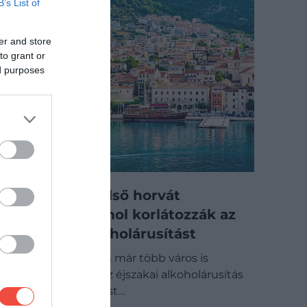
B’s List of
er and store
to grant or
ed purposes
Megvan az első horvát
üdülőhely, ahol korlátozzák az
éjszakai alkoholárusítást
Horvátországban már több város is
fontolóra vette az éjszakai alkoholárusítás
korlátozását, most…