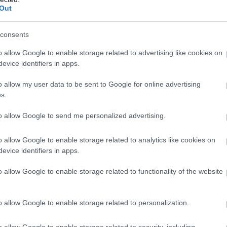
Out
ámás menedékházzal. Az emberi tevékenység miatt
consents
avonulóban van.
o allow Google to enable storage related to advertising like cookies on
z örökkévalóságnak)
evice identifiers in apps.
ól mára alig több mint kéttucatnyi maradt fenn
o allow my user data to be sent to Google for online advertising
özül az öt legidősebb a Sogne-fjord vonzáskörzetében
s.
to allow Google to send me personalized advertising.
ben)
olyan, amit a kelet-közép-európai szem megszokott –
o allow Google to enable storage related to analytics like cookies on
k kicsiny farmján, a helyi viszonyoknak megfelelően
evice identifiers in apps.
o allow Google to enable storage related to functionality of the website
ivel az utazót a lábai és a hasa mellett a természetes
o allow Google to enable storage related to personalization.
art is beiktatunk a programba. A központhoz, ahol
(vagy az ország más részén) fogyasztottunk el.
o allow Google to enable storage related to security, including