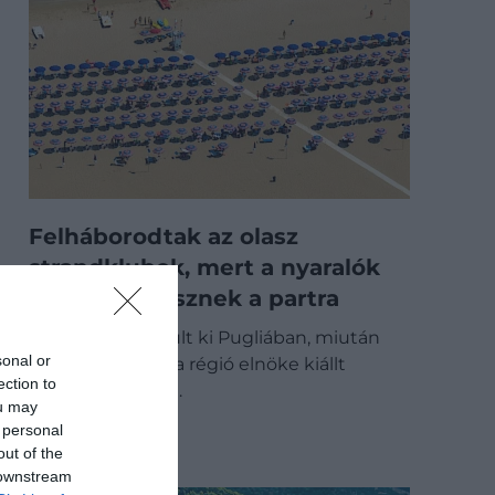
Felháborodtak az olasz
strandklubok, mert a nyaralók
saját ételt visznek a partra
Feszült vita alakult ki Pugliában, miután
sonal or
Antonio Decaro, a régió elnöke kiállt
ection to
amellett, hogy a…
ou may
 personal
ÚTI CÉL
out of the
 downstream