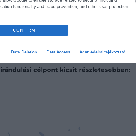
cation functionality and fraud prevention, and other user protection.
ürdés után elegünk van a vízszintesből, térjünk át a
CONFIRM
és ki is próbálhatjuk: panorámavonatozás a világ egyik
Data Deletion
Data Access
Adatvédelmi tájékoztató
kirándulási célpont kicsit részletesebben: