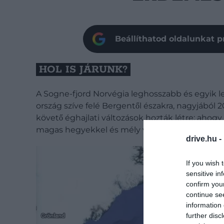
Beállíthatod oldalunkat p
HOL IS JÁRUNK?
A Sogne-fjord Norvégia leghosszabb és egyik legm
ország szíve felé Bergentől északra, nagyjábó
követő éghajlati változások hozták létre: ahogy 
magas hegyekkel és mély völgyekkel.
drive.hu -
If you wish 
sensitive in
confirm you
continue se
information 
further disc