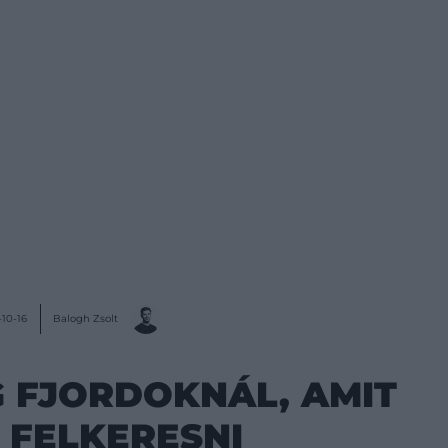
Balogh Zsolt
10-16
G FJORDOKNÁL, AMIT
 FELKERESNI