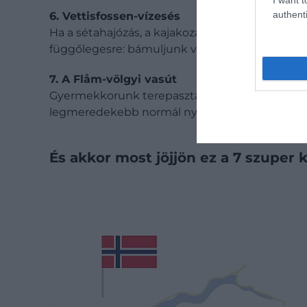
authenti
6. Vettisfossen-vízesés
Ha a sétahajózás, a kajakozás, a SUP-ozás és a f
függőlegesre: bámuljunk vízesést!
7. A Flåm-völgyi vasút
Gyermekkorunk terepasztala valójában létezik, 
legmeredekebb normál nyomtávú vasútján.
És akkor most jöjjön ez a 7 szuper 