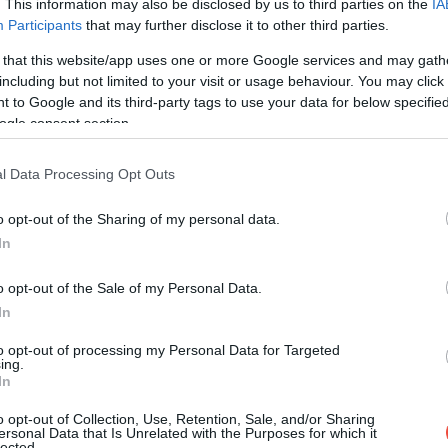
. This information may also be disclosed by us to third parties on the
IA
Participants
that may further disclose it to other third parties.
 that this website/app uses one or more Google services and may gath
including but not limited to your visit or usage behaviour. You may click 
 to Google and its third-party tags to use your data for below specifi
ogle consent section.
l Data Processing Opt Outs
o opt-out of the Sharing of my personal data.
In
o opt-out of the Sale of my Personal Data.
In
to opt-out of processing my Personal Data for Targeted
ing.
In
osszú, a legkeskenyebb pontján csupán 250 méter
fér, a mi válogatásunkban is bérelt helye kell, hogy
o opt-out of Collection, Use, Retention, Sale, and/or Sharing
ersonal Data that Is Unrelated with the Purposes for which it
lected.