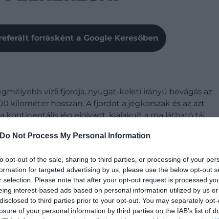
referált forrásként a Google Keresőben
élyebb vízű fjordja, nyugat-keleti irányú bevágás az
l 200 kilométer hosszan. A fjordot a jégkorszak és az azt
a kontinentális jég elolvadt, kialakult a ma látható táj,
Do Not Process My Personal Information
to opt-out of the sale, sharing to third parties, or processing of your per
formation for targeted advertising by us, please use the below opt-out s
r selection. Please note that after your opt-out request is processed y
eing interest-based ads based on personal information utilized by us or
disclosed to third parties prior to your opt-out. You may separately opt-
losure of your personal information by third parties on the IAB’s list of