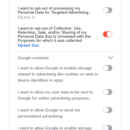
de a nemrég nyitott
Le Servan
is megér egy próbát,
I want to opt-out of processing my
ahol a francia hagyományokat a délkelet-ázsiai
Personal Data for Targeted Advertising.
Opted In
ízekkel vegyítik. A vegetáriánusok az izraeli–francia
Mizon
étlapját olvasva fognak elolvadni, aki pedig
I want to opt-out of Collection, Use,
Retention, Sale, and/or Sharing of my
ebédjét páratlan kilátást élvezve költené el, a
Personal Data that Is Unrelated with the
Diadalívre néző, laza, családias hangulatú
Casa Luca
Purposes for which it was collected.
Opted Out
felé vegye az irányt.
Google consents
ÉDESSÉGEK LUXUS KIVITELBEN
I want to allow Google to enable storage
related to advertising like cookies on web or
device identifiers in apps.
I want to allow my user data to be sent to
Google for online advertising purposes.
I want to allow Google to send me
personalized advertising.
I want to allow Google to enable storage