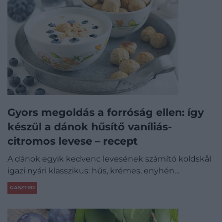
Gyors megoldás a forróság ellen: így
készül a dánok hűsítő vaníliás-
citromos levese – recept
A dánok egyik kedvenc levesének számító koldskål
igazi nyári klasszikus: hűs, krémes, enyhén…
GASZTRO