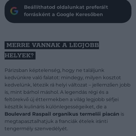
Beállíthatod oldalunkat preferált
forrásként a Google Keresőben
MERRE VANNAK A LEGJOBB
HELYEK?
Párizsban képtelenség, hogy ne találjunk
kedvünkre való falatot: mindegy, milyen kosztot
kedvelünk, létezik rá helyi változat – jellemzően jobb
is, mint bárhol máshol. A legendás régi és a
feltörekvő új éttermekben a világ legjobb séfjei
készítik kulináris különlegességeiket, de a
Boulevard Raspail organikus termelői piacán
is
megtapasztalhatjuk a franciák ételek iránti
tengermély szenvedélyét.