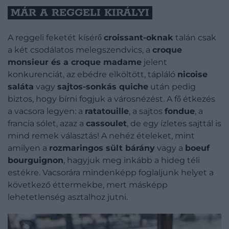
MÁR A REGGELI KIRÁLYI
A reggeli feketét kísérő
croissant-oknak
talán csak
a két csodálatos melegszendvics, a
croque
monsieur és a croque madame
jelent
konkurenciát, az ebédre elköltött, tápláló
nicoise
saláta
vagy
sajtos-sonkás quiche
után pedig
biztos, hogy bírni fogjuk a városnézést. A fő étkezés
a vacsora legyen: a
ratatouille
, a sajtos
fondue
, a
francia sólet, azaz a
cassoulet
, de egy ízletes sajttál is
mind remek választás! A nehéz ételeket, mint
amilyen a
rozmaringos sült bárány
vagy a
boeuf
bourguignon
, hagyjuk meg inkább a hideg téli
estékre. Vacsorára mindenképp foglaljunk helyet a
következő éttermekbe, mert másképp
lehetetlenség asztalhoz jutni.