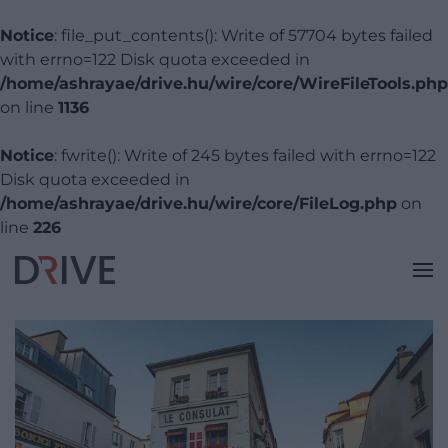
Notice
: file_put_contents(): Write of 57704 bytes failed
with errno=122 Disk quota exceeded in
/home/ashrayae/drive.hu/wire/core/WireFileTools.php
on line
1136
Notice
: fwrite(): Write of 245 bytes failed with errno=122
Disk quota exceeded in
/home/ashrayae/drive.hu/wire/core/FileLog.php
on
line
226