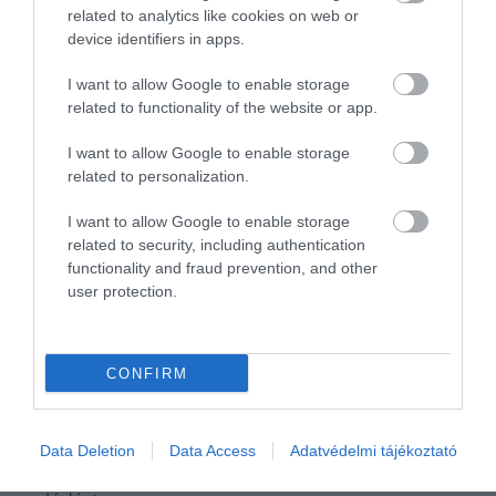
related to analytics like cookies on web or
device identifiers in apps.
I want to allow Google to enable storage
related to functionality of the website or app.
I want to allow Google to enable storage
related to personalization.
Kényeztetés nélkül nincs nyaralás, ejtsünk szót
I want to allow Google to enable storage
tehát az édességekről is. Rendeljünk bátran
related to security, including authentication
klasszikus
Éclair fánkot
vagy válasszunk párat a
functionality and fraud prevention, and other
szivárvány minden színében pompázó
user protection.
macaronokból
. Ha pedig nyár lévén valami hideg
esne jól, a lehető legjobb helyen vagyunk! A
Berthillon
, Párizs leghíresebb fagylaltozója ugyanis
CONFIRM
fogalom: a fantasztikus ízkombinációkat
felvonultató, adalékmentes gombócok feledtetik
velünk a hőséget! De ha nincs kedvünk kiállni a sort,
Data Deletion
Data Access
Adatvédelmi tájékoztató
a város legrégebbi fagyizója, a
Raimo
sem okoz