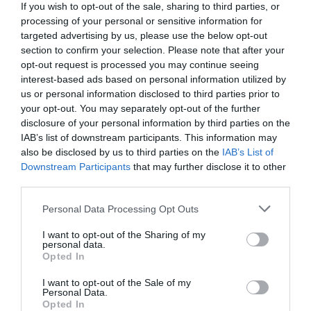
If you wish to opt-out of the sale, sharing to third parties, or
processing of your personal or sensitive information for
targeted advertising by us, please use the below opt-out
section to confirm your selection. Please note that after your
opt-out request is processed you may continue seeing
interest-based ads based on personal information utilized by
us or personal information disclosed to third parties prior to
your opt-out. You may separately opt-out of the further
disclosure of your personal information by third parties on the
IAB’s list of downstream participants. This information may
also be disclosed by us to third parties on the
IAB’s List of
Downstream Participants
that may further disclose it to other
third parties.
Please note that this website/app uses one or more Google
Personal Data Processing Opt Outs
services and may gather and store information including but
not limited to your visit or usage behaviour. You may click to
I want to opt-out of the Sharing of my
personal data.
grant or deny consent to Google and its third-party tags to
Opted In
use your data for below specified purposes in below Google
A helyiek és a turisták által egyaránt kedvelt
Chez
consent section.
I want to opt-out of the Sale of my
Clement-lánc
éttermeiben elérhető áron
Personal Data.
Opted In
merülhetünk el a tradicionális francia fogásokban,