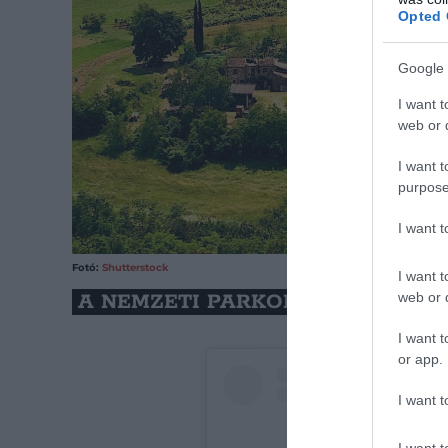
Opted 
Google 
I want t
web or d
I want t
purpose
I want 
Fotó:
Shutterstock
I want t
web or d
A NEMZETI PARKOK NYOMÁBAN (K
I want t
or app.
I want t
I want t