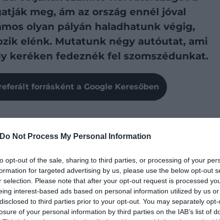
gatják meg, ám az ország ennél jóval
zámos olyan pályán haladhatunk végig,
kozik elénk. Mutatunk négy autóutat, ami
égy keréken fedeznék fel szomszédunkat.
referált forrásként a Google Keresőben
Do Not Process My Personal Information
sen népszerű a magyarok körében, ami nem is csoda,
észeti látnivalókban is. A tengerparti városok közül
to opt-out of the sale, sharing to third parties, or processing of your per
énelmi emléket rejt magában, de a látogatók nemzeti
formation for targeted advertising by us, please use the below opt-out s
alók sokaságát élvezhetik. Erre járva érdemes
r selection. Please note that after your opt-out request is processed y
a Natúrparkba, de mindenképpen ejtsük útba Motovun
eing interest-based ads based on personal information utilized by us or
gyemant.hu
.
disclosed to third parties prior to your opt-out. You may separately opt-
losure of your personal information by third parties on the IAB’s list of