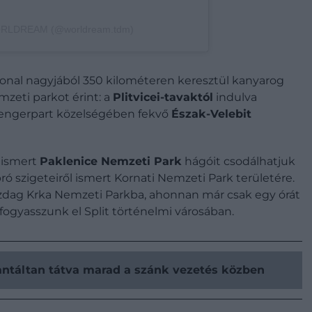
WORLDREAM (@worldream.tdm)
tvonal nagyjából 350 kilométeren keresztül kanyarog
mzeti parkot érint: a
Plitvicei-tavaktól
indulva
 tengerpart közelségében fekvő
Észak-Velebit
 ismert
Paklenice Nemzeti Park
hágóit csodálhatjuk
ró szigeteiről ismert Kornati Nemzeti Park területére.
zdag Krka Nemzeti Parkba, ahonnan már csak egy órát
 fogyasszunk el Split történelmi városában.
rantáltan tátva marad a szánk vezetés közben