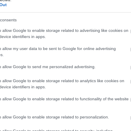
Out
consents
o allow Google to enable storage related to advertising like cookies on
evice identifiers in apps.
o allow my user data to be sent to Google for online advertising
s.
to allow Google to send me personalized advertising.
o allow Google to enable storage related to analytics like cookies on
evice identifiers in apps.
B. 354 KM)
o allow Google to enable storage related to functionality of the website
o allow Google to enable storage related to personalization.
o allow Google to enable storage related to security, including