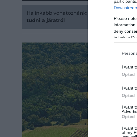
participants
Downstream 
Ha inkább vonatoznánk:
Idén nyáron is meh
Please note
tudni a járatról
information 
deny consent
in below Go
Persona
I want t
Opted 
I want t
Opted 
I want 
Advertis
Opted 
I want t
of my P
was col