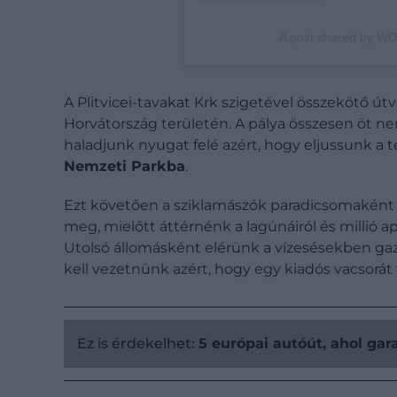
A post shared by 
A Plitvicei-tavakat Krk szigetével összekötő ú
Horvátország területén. A pálya összesen öt ne
haladjunk nyugat felé azért, hogy eljussunk a
Nemzeti Parkba
.
Ezt követően a sziklamászók paradicsomaként
meg, mielőtt áttérnénk a lagúnáiról és millió ap
Utolsó állomásként elérünk a vízesésekben ga
kell vezetnünk azért, hogy egy kiadós vacsorát
Ez is érdekelhet:
5 európai autóút, ahol ga