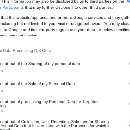
. This information may also be disclosed by us to third parties on the
IA
Participants
that may further disclose it to other third parties.
etünk éjszakai vonattal az Adriára, ezt érdemes
 that this website/app uses one or more Google services and may gath
including but not limited to your visit or usage behaviour. You may click 
 to Google and its third-party tags to use your data for below specifi
ogle consent section.
l Data Processing Opt Outs
o opt-out of the Sharing of my personal data.
In
o opt-out of the Sale of my Personal Data.
In
to opt-out of processing my Personal Data for Targeted
ing.
In
o opt-out of Collection, Use, Retention, Sale, and/or Sharing
ersonal Data that Is Unrelated with the Purposes for which it
lected.