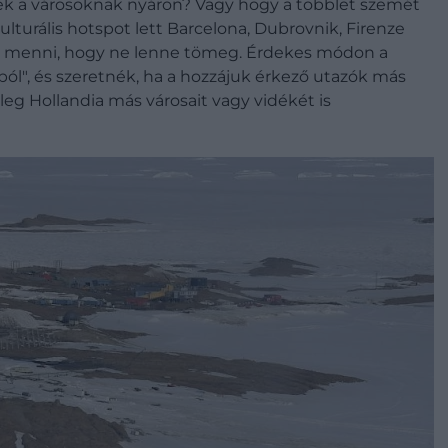
nek a városoknak nyáron? Vagy hogy a többlet szemét
lturális hotspot lett Barcelona, Dubrovnik, Firenze
an menni, hogy ne lenne tömeg. Érdekes módon a
ból", és szeretnék, ha a hozzájuk érkező utazók más
leg Hollandia más városait vagy vidékét is