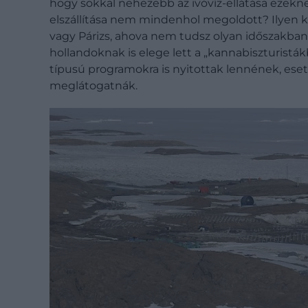
hogy sokkal nehezebb az ivóvíz-ellátása ezek
elszállítása nem mindenhol megoldott? Ilyen ku
vagy Párizs, ahova nem tudsz olyan időszakb
hollandoknak is elege lett a „kannabiszturisták
típusú programokra is nyitottak lennének, eset
meglátogatnák.