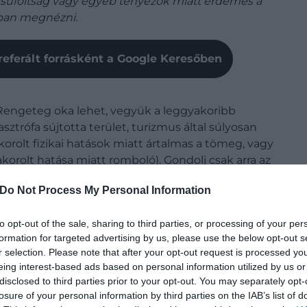
lzsúfoltság vagy egyéb tényezők miatt érdemes a
kban megnézni.
referált forrásként a Google Keresőben
Rengeteg oka lehet, vegyük a leggyakoribb
trófa sújtotta terület, turizmus által súlyosan
orolt fizikai hatások miatt ártalmas a tömeg, vagy
akorolt hatása miatt romboló). Gondolj csak arra az
nak kivetni
a városba látogatókra, hogy abból
Do Not Process My Personal Information
, történelmi helyszínek állagmegőrzését. De
lezárták 4
A part
című film miatt olyan sok turista érkezett oda
to opt-out of the sale, sharing to third parties, or processing of your per
árazföldi ökoszisztéma is, de jó példa a
Machu Picchu
formation for targeted advertising by us, please use the below opt-out s
, inka szentély kopását nem tudták megakadályozni,
r selection. Please note that after your opt-out request is processed y
 Ezt szem előtt tartva állította össze a német Fodor's
eing interest-based ads based on personal information utilized by us or
zok a helyek szerepelnek, amelyeket 2023-ban jobb, ha
disclosed to third parties prior to your opt-out. You may separately opt-
losure of your personal information by third parties on the IAB’s list of