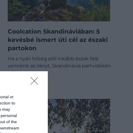
Coolcation Skandináviában: 5
kevésbé ismert úti cél az északi
partokon
Ha a nyári hőség elől inkább észak felé
vennénk az irányt, Skandinávia partvidékén
a főszezonban is…
DRIVE-TIPP
sonal or
ection to
ou may
 personal
out of the
 downstream