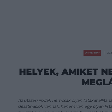
DRIVE-TIPP
202
HELYEK, AMIKET N
MEGL
Az utazási irodák nemcsak olyan listákat állíta
desztinációk vannak, hanem van egy olyan lista i