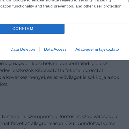
cation functionality and fraud prevention, and other user protection.
CONFIRM
ek közül a legmesszebb, amely ráaádásul nem is
égis leginkább ez a vidék van kitéve. A melegedésre
Data Deletion
Data Access
Adatvédelmi tájékoztató
ul a kirándulóhajók még jobban felgyorsítják a romlás
atalmas félszigetet pár ezer kutató, 100 ezer turista
ömeg nagyon kicsi helyre koncentrálódik, plusz
kedési eszközök kibocsátotta fekete koromtól
a következményei, és az élővilágot is sokkolja a sok
iót!
, a történelmi szempontból fontos és szép városokba
át felvet az állagromláson kívül. Gondoltad volna,