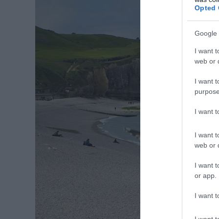
Opted 
Google 
I want t
web or d
I want t
purpose
I want 
I want t
web or d
I want t
or app.
I want t
I want t