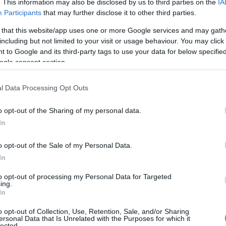
. This information may also be disclosed by us to third parties on the
IA
Participants
that may further disclose it to other third parties.
 that this website/app uses one or more Google services and may gath
k, amelyet erózió és földcsuszamlás rombol évről évre.
including but not limited to your visit or usage behaviour. You may click 
elletti Calanques Nemzeti Parkot, ahol nem tudják a
 to Google and its third-party tags to use your data for below specifi
ilágának sem tesz jót a sok oda érkező hajó.
ogle consent section.
l Data Processing Opt Outs
o opt-out of the Sharing of my personal data.
 van téve az üledékszennyezésnek és a nagy
In
hatására rengetegen kiköltöztek a városból, rengeteg
 a régi lakhelye és a nyaraló között, és van, aki
o opt-out of the Sale of my Personal Data.
dehhez nem változtattak az új lakók az életmódjukon:
In
endkívül megnőtt a forgalom és így a légszennyezés
to opt-out of processing my Personal Data for Targeted
ing.
In
o opt-out of Collection, Use, Retention, Sale, and/or Sharing
ersonal Data that Is Unrelated with the Purposes for which it
lected.