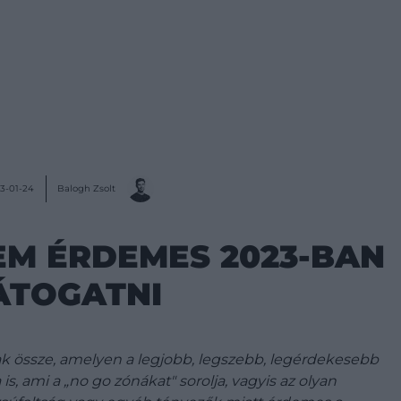
Balogh Zsolt
3-01-24
EM ÉRDEMES 2023-BAN
ÁTOGATNI
nak össze, amelyen a legjobb, legszebb, legérdekesebb
s, ami a „no go zónákat" sorolja, vagyis az olyan