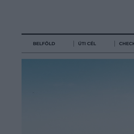
BELFÖLD
ÚTI CÉL
CHECK