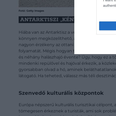
authenti
Fotó: Getty Images
ANTARKTISZI „KÉNYESSÉG"
Hiába van az Antarktisz a veszélyeztetett hely
könnyen megközelíthető, a klímaváltozásnak m
nagyon érzékeny az ottani ökoszisztéma, ráadás
folyamatát. Mégis hogyan tehetné tönkre ezt a h
és néhány halászhajó évente? Úgy, hogy ez a t
mindenki repülővel és hajóval érkezik, a közle
gyorsabban olvad a hó, aminek beláthatatlanok 
látogató. Ha teheted, válassz más téli desztinác
Szenvedő kulturális központok
Európa népszerű kulturális turisztikai célpont
tömegesen érkeznek a turisták, ami sok problém